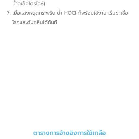
น้ำอิเล็คโตรไลซ์)
เมื่อแสงหยุดกระพริบ น้ำ HOCl ก็พร้อมใช้งาน เริ่มฆ่าเชื้อ
โรคและดับกลิ่นได้ทันที
ตารางการอ้างอิงการใช้เกลือ