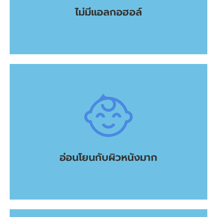
ไม่มีแอลกอฮอล์
ไม่มีแอลกอฮอล์
เลี้ยง ได้อย่างมั่นใจว่าจะไม่ระคายเคืองผิว
น้ำฆ่าเชื้อสามารถใช้ได้กับเด็กเล็ก ผู้ใหญ่ ผู้สูงอายุ สัตว์
อ่อนโยนกับผิวหนังมาก
อ่อนโยนกับผิวหนังมาก