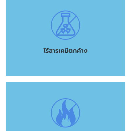
เกลือ ไร้สารเคมีที่อันตราย
เมื่อฆ่าเชื้อโรคแล้ว น้ำอิเล็คโตรไลซ์จะสลายตัวเป็นน้ำกับ
ไร้สารเคมีตกค้าง
ไร้สารเคมีตกค้าง
อย่างสบายใจ
ผิววัสดุต่างๆ สามารถใช้ได้กับ หนังเทียม ไม้ พลาสติก ได้
ดังนั้นจึงไม่ติดไฟ ไม่ระคายเคืองผิวหนัง และไม่ทำลายพื้น