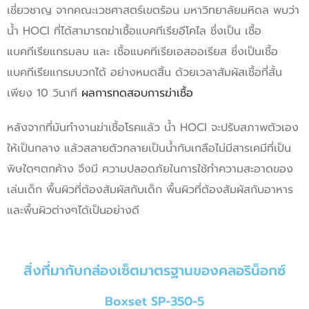
เชี่ยวชาญ จากคณะเวชศาสตร์เขตร้อน มหาวิทยาลัยมหิดล พบว่า
น้ํา HOCl ที่ได้สามารถฆ่าเชื้อแบคทีเรียอีโคไล ซึ่งเป็น เชื้อ
แบคทีเรียแกรมลบ และ เชื้อแบคทีเรียเอสออเรียส ซึ่งเป็นเชื้อ
แบคทีเรียแกรมบวกได้ อย่างหมดสิ้น ด้วยเวลาสัมผัสเชื้อที่สั้น
เพียง 10 วินาที
ผลการทดสอบการฆ่าเชื้อ
หลังจากที่มันทํางานฆ่าเชื้อโรคแล้ว น้ำ HOCl จะปรับสภาพตัวเอง
ให้เป็นกลาง แล้วสลายตัวกลายเป็นน้ำกับเกลือไม่มีสารเคมีที่เป็น
พิษใดๆตกค้าง จึงมี ความปลอดภัยในการใช้ทําความสะอาดของ
เล่นเด็ก พื้นผิวที่ต้องสัมผัสกับเด็ก พื้นผิวที่ต้องสัมผัสกับอาหาร
และพื้นผิวต่างๆได้เป็นอย่างดี
สิ่งที่มากับกล่องเซ็ตมาตรฐานของคลอริน็อกซ์
Boxset SP-350-5