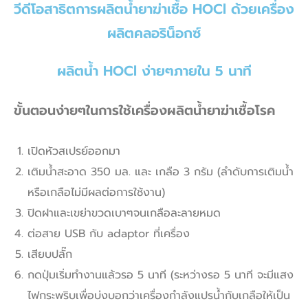
วีดีโอสาธิตการผลิตน้ำยาฆ่าเชื้อ HOCl ด้วยเครื่อง
ผลิตคลอริน็อกซ์
ผลิตน้ำ HOCl ง่ายๆภายใน 5 นาที
ขั้นตอนง่ายๆในการใช้เครื่องผลิตน้ำยาฆ่าเชื้อโรค
เปิดหัวสเปรย์ออกมา
เติมน้ำสะอาด 350 มล. และ เกลือ 3 กรัม (ลำดับการเติมน้ำ
หรือเกลือไม่มีผลต่อการใช้งาน)
ปิดฝาและเขย่าขวดเบาๆจนเกลือละลายหมด
ต่อสาย USB กับ adaptor ที่เครื่อง
เสียบปลั๊ก
กดปุ่มเริ่มทำงานแล้วรอ 5 นาที (ระหว่างรอ 5 นาที จะมีแสง
ไฟกระพริบเพื่อบ่งบอกว่าเครื่องกำลังแปรน้ำกับเกลือให้เป็น