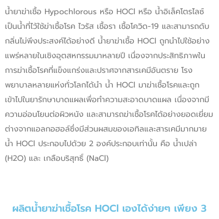
น้ำยาฆ่าเชื้อ Hypochlorous หรือ HOCl หรือ น้ำอิเล็คโตรไลซ์
เป็นน้ำที่ไว้ใช้ฆ่าเชื้อโรค ไวรัส เชื้อรา เชื้อโควิด-19 และสามารถดับ
กลิ่นไม่พึงประสงค์ได้อย่างดี น้ำยาฆ่าเชื้อ HOCl ถูกนำไปใช้อย่าง
แพร่หลายในเชิงอุตสหกรรมมาหลายปี เนื่องจากประสิทธิภาพใน
การฆ่าเชื้อโรคที่แข็งแกร่งและปราศจากสารเคมีอันตราย โรง
พยาบาลหลายแห่งทั่วโลกได้นำ น้ำ HOCl มาฆ่าเชื้อโรคและถูก
เข้าไปในยารักษาบาดแผลเพื่อทำความสะอาดบาดแผล เนื่องจากมี
ความอ่อนโยนต่อผิวหนัง และสามารถฆ่าเชื้อโรคได้อย่างยอดเยี่ยม
ต่างจากแอลกอฮอล์ซึ่งมีส่วนผสมของเอทิลและสารเคมีมากมาย
น้ำ HOCl ประกอบไปด้วย 2 องค์ประกอบเท่านั้น คือ น้ำเปล่า
(H2O) และ เกลือบริสุทธิ์ (NaCl)
ผลิตน้ำยาฆ่าเชื้อโรค HOCl เองได้ง่ายๆ เพียง 3