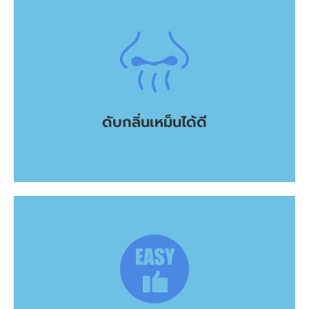
ดับกลิ่นเหม็นของสัตว์เลี้ยงได้เป็นอย่างดี
สามารถดับกลิ่นเหม็นอับ ดับกลิ่นเหม็นคาว ดับกลิ่นบุหรี่
ดับกลิ่นเหม็นได้ดี
ดับกลิ่นเหม็นได้ดี
แล้ว
เพียง 5 นาที คุณก็สามารถผลิตน้ำฆ่าเชื้อเองได้ง่ายๆเอง
เพียงเติมน้ำสะอาด ใส่เกลือ เสียบปลั๊กและกดปุ่ม start รอ