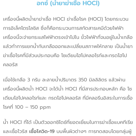
อกซ์ (น้ำยาฆ่าเชื้อ HOCl)
เครื่องนี้ผลิตน้ำยาฆ่าเชื้อ HOCl ฆ่าเชื้อโรค (HOCl) โดยกระบวน
การอิเล็คโตรไลซิส ซึ่งก็คือกระบวนการสกัดสารเคมีด้วยไฟฟ้า
เครื่องนี้จะจ่ายกระแสไฟฟ้าตรงเข้าไปใน ขั้วไฟฟ้าที่จมอยู่ในน้ําเกลือ
แล้วทําการแยกน้ำกับเกลือออกและเปลี่ยนสภาพให้กลาย เป็นน้ำยา
ฆ่าเชื้อโรคที่มีส่วนประกอบคือ โซเดียมไฮโปคลอไรท์และกรดไฮโป
คลอรัส
เมื่อใช้เกลือ 3 กรัม ละลายน้ำปริมาตร 350 มิลลิลิตร แล้วผ่าน
เครื่องนี้ผลิตน้ำ HOCl จะได้น้ำ HOCl ที่มีสารประกอบหลัก คือ โซ
เดียมไฮโปคลอไรท์และ กรดไฮโปคลอรัส ที่มีคลอรีนอิสระในการเชื้อ
โรคที่ 100 – 150 ppm
น้ำ HOCl ที่ได้ เป็นตัวออกซิไดซ์ที่ยอดเยี่ยมในการฆ่าเชื้อแบคทีเรีย
และเชื้อไวรัส
เชื้อโควิด-
19
บนพื้นผิวต่างๆ การทดสอบโดยกลุ่มผู้