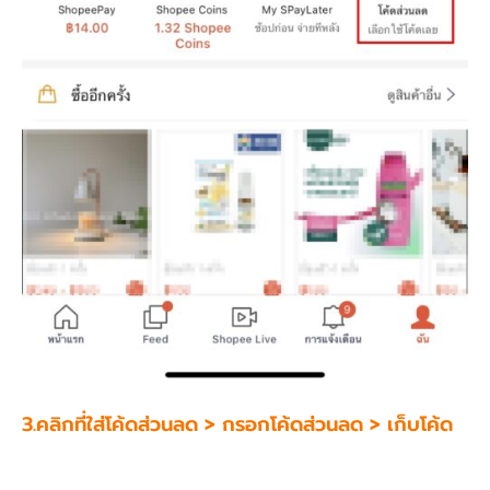
3.คลิกที่ใส่โค้ดส่วนลด > กรอกโค้ดส่วนลด > เก็บโค้ด