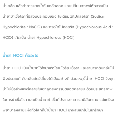
น้ำเกลือ แล้วทําการแยกน้ำกับเกลือออก และเปลี่ยนสภาพให้กลายเป็น
น้ำยาฆ่าเชื้อโรคที่มีส่วนประกอบของ โซเดียมไฮโปคลอไรท์ (Sodium
Hypochlorite : NaClO) และกรดไฮโปคลอรัส (Hypochlorous Acid :
HClO) เกิดเป็น น้ำยา Hypochlorous (HOCl)
น้ำยา HOCl คืออะไร
น้ำยา HOCl เป็นน้ำยาที่ไว้ใช้ฆ่าเชื้อโรค ไวรัส เชื้อรา และสามารถดับกลิ่นไม่
พึงประสงค์ ดับกลิ่นสัตว์เลี้ยงได้เป็นอย่างดี ด้วยเหตุนี้น้ำยา HOCl จึงถูก
นำไปใช้อย่างแพร่หลายในเชิงอุตสหกรรมตลอดหลายปี ด้วยประสิทธิภาพ
ในการฆ่าเชื้อโรค และเป็นน้ำยาฆ่าเชื้อที่ปราศจากสารเคมีอันตราย แม้แต่โรง
พยาบาลหลายแห่งทั่วโลกก็นำน้ำยา HOCl มาผสมเข้าไปในยารักษา