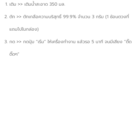
เติม >> เติมน้ำสะอาด 350 มล.
ตัก >> ตักเกลือความบริสุทธิ์ 99.9% จำนวน 3 กรัม (1 ช้อนตวงที่
แถมไปในกล่อง)
กด >> กดปุ่ม “เริ่ม” ให้เครื่องทำงาน แล้วรอ 5 นาที จนมีเสียง “ติ๊ด
ติ๊ดๆ”