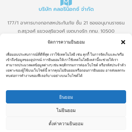
บริษัท คลอริน็อกซ์ จำกัด
177/1 อาคารบางกอกสหประกันภัย ชั้น 21 ซอยอนุมานราชธน
ถ.สรุวงศ์ แขวงสุริยวงศ์ เขตบางรัก กทม. 10500
จัดการความยินยอม
หน้าแรก
สินค้า
เพื่อมอบประสบการณ์ที่ดีที่สุด เราใช้เทคโนโลยี เช่น คุกกี้ ในการจัดเก็บและ/หรือ
เข้าถึงข้อมูลของอุปกรณ์ การยินยอมให้เราใช้เทคโนโลยีเหล่านี้จะช่วยให้เรา
การใช้งาน
สามารถประมวลผลข้อมูลต่างๆ เช่น พฤติกรรมการท่องเว็บไซต์ หรือรหัสประจำตัว
เฉพาะของผู้ใช้บนเว็บไซต์นี้ หากคุณไม่ยินยอมหรือถอนการยินยอม อาจส่งผลกระ
เกี่ยวกับเรา
ทบต่อการทำงานของฟีเจอร์บางอย่างบนเว็บไซต์ได้
ติดต่อเรา
FAQs
ยินยอม
ไม่ยินยอม
062-358-9351
Hide chaty
Follow Us :
ตั้งค่าความยินยอม